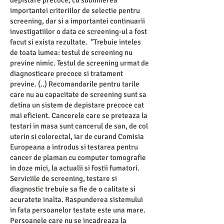
depistare precoce, cu sublinierea
importantei criteriilor de selectie pentru
screening, dar si a importantei continuarii
investigatiilor o data ce screening-ul a fost
facut si exista rezultate. ‘’Trebuie inteles
de toata lumea: testul de screening nu
previne nimic. Testul de screening urmat de
diagnosticare precoce si tratament
previne. (..) Recomandarile pentru tarile
care nu au capacitate de screening sunt sa
detina un sistem de depistare precoce cat
mai eficient. Cancerele care se preteaza la
testari in masa sunt cancerul de san, de col
uterin si colorectal, iar de curand Comisia
Europeana a introdus si testarea pentru
cancer de plaman cu computer tomografie
in doze mici, la actualii si fostii fumatori.
Serviciile de screening, testare si
diagnostic trebuie sa fie de o calitate si
acuratete inalta. Raspunderea sistemului
in fata persoanelor testate este una mare.
Persoanele care nu se incadreaza la