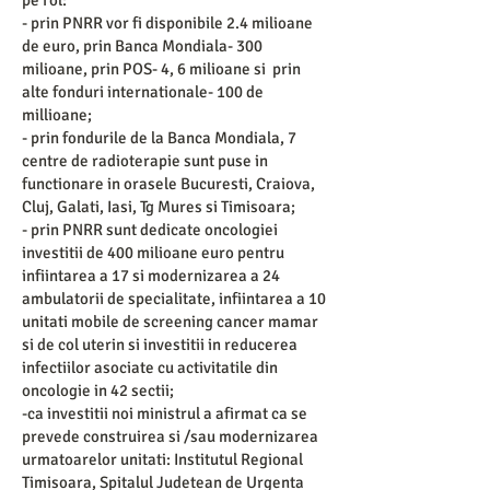
pe rol:
- prin PNRR vor fi disponibile 2.4 milioane
de euro, prin Banca Mondiala- 300
milioane, prin POS- 4, 6 milioane si prin
alte fonduri internationale- 100 de
millioane;
- prin fondurile de la Banca Mondiala, 7
centre de radioterapie sunt puse in
functionare in orasele Bucuresti, Craiova,
Cluj, Galati, Iasi, Tg Mures si Timisoara;
- prin PNRR sunt dedicate oncologiei
investitii de 400 milioane euro pentru
infiintarea a 17 si modernizarea a 24
ambulatorii de specialitate, infiintarea a 10
unitati mobile de screening cancer mamar
si de col uterin si investitii in reducerea
infectiilor asociate cu activitatile din
oncologie in 42 sectii;
-ca investitii noi ministrul a afirmat ca se
prevede construirea si /sau modernizarea
urmatoarelor unitati: Institutul Regional
Timisoara, Spitalul Judetean de Urgenta