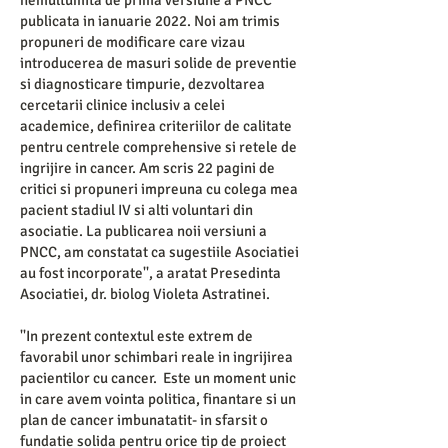
nemultumita de prima versiune a PNCC
publicata in ianuarie 2022. Noi am trimis
propuneri de modificare care vizau
introducerea de masuri solide de preventie
si diagnosticare timpurie, dezvoltarea
cercetarii clinice inclusiv a celei
academice, definirea criteriilor de calitate
pentru centrele comprehensive si retele de
ingrijire in cancer. Am scris 22 pagini de
critici si propuneri impreuna cu colega mea
pacient stadiul IV si alti voluntari din
asociatie. La publicarea noii versiuni a
PNCC, am constatat ca sugestiile Asociatiei
au fost incorporate'', a aratat Presedinta
Asociatiei, dr. biolog Violeta Astratinei.
''In prezent contextul este extrem de
favorabil unor schimbari reale in ingrijirea
pacientilor cu cancer. Este un moment unic
in care avem vointa politica, finantare si un
plan de cancer imbunatatit- in sfarsit o
fundatie solida pentru orice tip de proiect