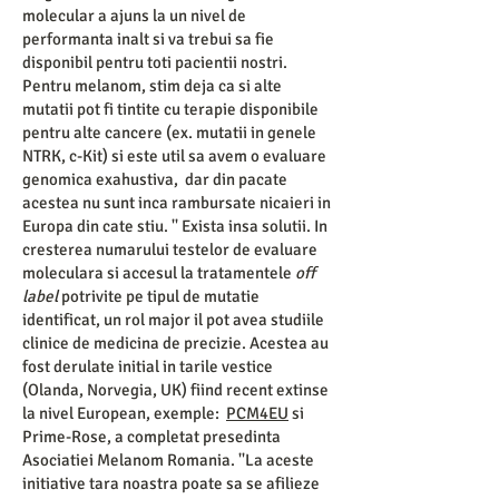
molecular a ajuns la un nivel de
performanta inalt si va trebui sa fie
disponibil pentru toti pacientii nostri.
Pentru melanom, stim deja ca si alte
mutatii pot fi tintite cu terapie disponibile
pentru alte cancere (ex. mutatii in genele
NTRK, c-Kit) si este util sa avem o evaluare
genomica exahustiva, dar din pacate
acestea nu sunt inca rambursate nicaieri in
Europa din cate stiu. '' Exista insa solutii. In
cresterea numarului testelor de evaluare
moleculara si accesul la tratamentele
off
label
potrivite pe tipul de mutatie
identificat, un rol major il pot avea studiile
clinice de medicina de precizie. Acestea au
fost derulate initial in tarile vestice
(Olanda, Norvegia, UK) fiind recent extinse
la nivel European, exemple:
PCM4EU
si
Prime-Rose, a completat presedinta
Asociatiei Melanom Romania. ''La aceste
initiative tara noastra poate sa se afilieze