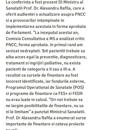
La conferinta a fost prezent Dl Ministru al
Sanatatii Prof. Dr. Alexandru Rafila, care a
oferit audientei o actualizare asupra PNCC
si a provocarilor intampinate in
implementarea acestuia in forma aprobata
de Parlament. ‘’La inceputul acestui an,
Comisia Consultativa a MS a analizat critic
PNCC, forma aprobata. In primul rand am
sesizat nedreptati. Toti pacientii trebuie sa
aiba acces egal la preventie, diagnosticare,
tratament si ingrijiri palliative, nu exista
pacienti de categoria a II sau a III-a. A
rezultat ca sursele de finantare au fost
incorect identificate, iar fondurile externe,
Programul Operational de Sanatate (POS)
si programe de finantare ca FES+ si FEDR
nu erau luate in calcul. ‘’Ori noi trebuie sa
ne largim posibilitatile de finantare, nu sa
ni le limitam’’ a punctat Ministrul Sanatatii.
Prof. Dr Alexandru Rafila a enumerat surse
importante de finantare si cateva proiecte