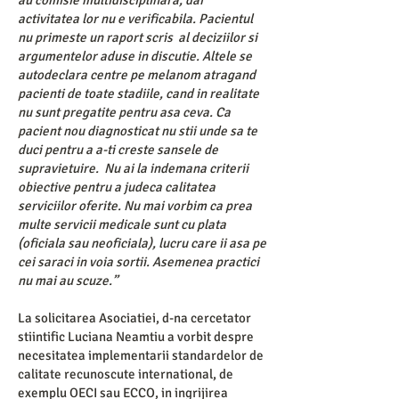
au comisie multidisciplinara, dar
activitatea lor nu e verificabila. Pacientul
nu primeste un raport scris al deciziilor si
argumentelor aduse in discutie. Altele se
autodeclara centre pe melanom atragand
pacienti de toate stadiile, cand in realitate
nu sunt pregatite pentru asa ceva. Ca
pacient nou diagnosticat nu stii unde sa te
duci pentru a a-ti creste sansele de
supravietuire. Nu ai la indemana criterii
obiective pentru a judeca calitatea
serviciilor oferite. Nu mai vorbim ca prea
multe servicii medicale sunt cu plata
(oficiala sau neoficiala), lucru care ii asa pe
cei saraci in voia sortii. Asemenea practici
nu mai au scuze.’’
La solicitarea Asociatiei, d
-na cercetator
stiintific Luciana Neamtiu a vorbit despre
necesitatea implementarii standardelor de
calitate recunoscute international, de
exemplu OECI sau ECCO, in ingrijirea