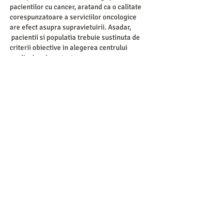
pacientilor cu cancer, aratand ca o calitate
corespunzatoare a serviciilor oncologice
are efect asupra supravietuirii. Asadar,
pacientii si populatia trebuie sustinuta de
criterii obiective in alegerea centrului
medical unde se trateaza.
Conferinta a avut si o componenta
educativa pe langa cea de
advocacy.
Dintre
subiectele medicale de mare interes pentru
pacienti, s-au numarat prezentarile despre
diagnosticul si tratamentul cancerelor de
piele, carcinomul scuamos, carcinomul
bazal, si tumora Merkel, preventia,
diagnosticarea si tratamentul
melanomului, chirurgia in melanom si
biopsia ganglionului santinela,
radioterapia stereotactica si o introducere
foarte utila in investigatiile imagistice si
modul cum acestea sunt raportate.
Pacientii cu melanom ocular si melanom