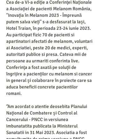
Cea de-a VI-a ediţie a Conferinţei Naţionale
a Asociaţiei de pacienti Melanom România,
''Inovaţia în Melanom 2023 - Împreună
putem salva vieţi'' s-a desfasurat la Iaşi,
Hotel Traian, în perioada 23-24 iunie 2023.
Au participat fizic 70 de pacienti si
apartinatori afectati de melanom, voluntari
ai Asociatiei, peste 20 de medici, experti,
autoritati publice si presa. Cateva mii de
persoane au urmariti conferinta live.
Conferinţa a fost axată pe soluţii de
îngrijire a pacienţilor cu melanom si cancer
in general şi colaborare în proiecte care sa
aduca beneficii concrete pacientilor
romani.
‘’Am acordat o atentie deosebita Planului
Naţional de Combatere şi Control al
Cancerului - PNCC in versiunea
imbunatatita publicata la Ministerul
Sanatatii in 31 Mai 2023. Asociatia a fost