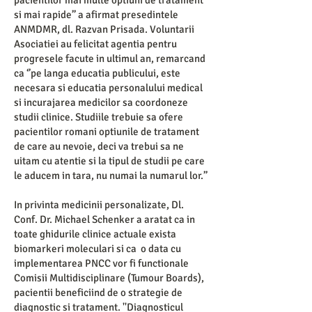
pacientilor mai multe optiuni de tratament
si mai rapide’’ a afirmat presedintele
ANMDMR, dl. Razvan Prisada. Voluntarii
Asociatiei au felicitat agentia pentru
progresele facute in ultimul an, remarcand
ca ‘’pe langa educatia publicului, este
necesara si educatia personalului medical
si incurajarea medicilor sa coordoneze
studii clinice. Studiile trebuie sa ofere
pacientilor romani optiunile de tratament
de care au nevoie, deci va trebui sa ne
uitam cu atentie si la tipul de studii pe care
le aducem in tara, nu numai la numarul lor.’’
In privinta medicinii personalizate, Dl.
Conf. Dr. Michael Schenker a aratat ca in
toate ghidurile clinice actuale exista
biomarkeri moleculari si ca o data cu
implementarea PNCC vor fi functionale
Comisii Multidisciplinare (Tumour Boards),
pacientii beneficiind de o strategie de
diagnostic si tratament. ''Diagnosticul