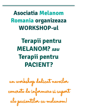
Asociatia
Melanom
Romania
organizeaza
WORKSHOP-ul
Terapii pentru
MELANOM?
sau
Terapii pentru
PACIENT?
un workshop dedicat nevoilor
concrete de informare si suport
ale pacientilor cu melanom!