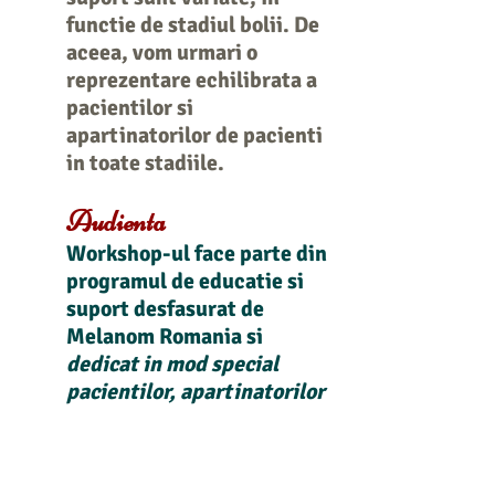
functie de stadiul bolii. De
aceea, vom urmari o
reprezentare echilibrata a
pacientilor si
apartinatorilor de pacienti
in toate stadiile.
Audienta
Workshop-ul face parte din
programul de educatie si
suport desfasurat de
Melanom Romania si
dedicat in mod special
pacientilor, apartinatorilor
si activistilor
Asociatiei.
Persoanele care
nu sunt membre in
Grupul