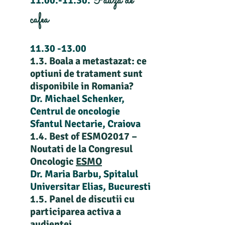
Pauza de
11.00.-11.30
.
cafea
11.30 -13.00
1.3. Boala a metastazat: ce
optiuni de tratament sunt
disponibile in Romania?
Dr. Michael Schenker,
Centrul de oncologie
Sfantul Nectarie, Craiova
1.4. Best of ESMO2017 –
Noutati de la Congresul
Oncologic
ESMO
Dr. Maria Barbu, Spitalul
Universitar Elias, Bucuresti
1.5. Panel de discutii cu
participarea activa a
audientei