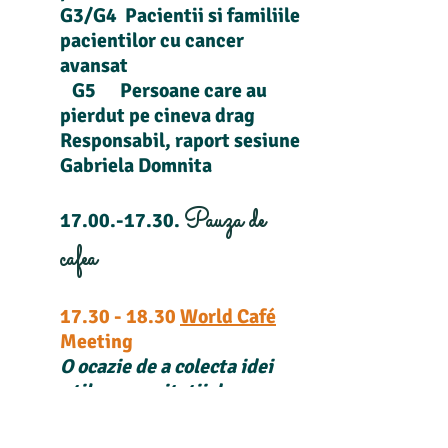
G3/G4 Pacientii si familiile
pacientilor cu cancer
avansat
G5 Persoane care au
pierdut pe cineva drag
Responsabil, raport sesiune
Gabriela Domnita
Pauza de
17.00.-17.30
.
cafea
17.30 - 18.30
World Café
Meeting
O ocazie de a colecta idei
utile comunitatii de
pacienti!
Responsabili: Andreea