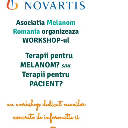
Asociatia
Melanom
Romania
organizeaza
WORKSHOP-ul
Terapii pentru
MELANOM?
sau
Terapii pentru
PACIENT?
un workshop dedicat nevoilor
concrete de informatie si