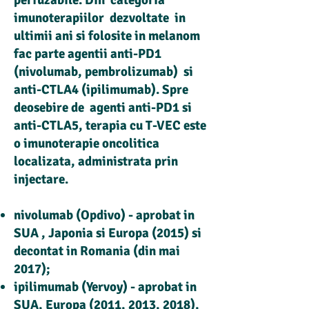
perfuzabile. Din categoria
imunoterapiilor dezvoltate in
ultimii ani si folosite in melanom
fac parte agentii anti-PD1
(nivolumab, pembrolizumab) si
anti-CTLA4 (ipilimumab). Spre
deosebire de agenti anti-PD1 si
anti-CTLA5, terapia cu T-VEC este
o imunoterapie oncolitica
localizata, administrata prin
injectare.
nivolumab (Opdivo)
- aprobat in
SUA , Japonia si Europa (2015) si
decontat in Romania (din mai
2017);
ipilimumab (Yervoy)
- aprobat in
SUA, Europa (2011, 2013, 2018),