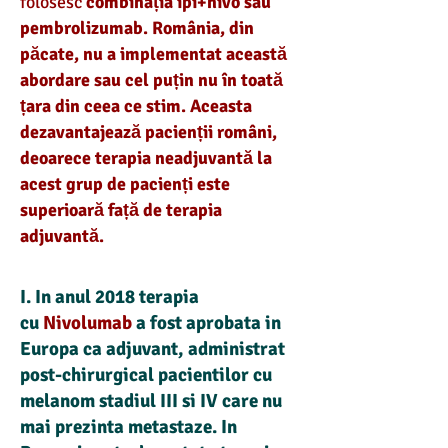
folosesc
combinația ipi+nivo sau
pembrolizumab. România, din
păcate, nu a implementat această
abordare sau cel puțin nu în toată
țara din ceea ce stim. Aceasta
dezavantajează pacienții români,
deoarece terapia neadjuvantă la
acest grup de pacienți este
superioară față de terapia
adjuvantă.
I. In anul 2018 terapia
cu
Nivolumab
a fost aprobata in
Europa ca
adjuvant, administrat
post-chirurgical pacientilor
cu
melanom stadiul III si IV care nu
mai prezinta metastaze
.
In