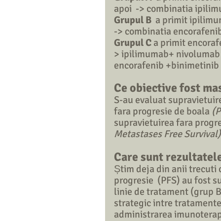
apoi  -> combinatia ipili
Grupul B
  a primit ipili
-> combinatia encorafenib
Grupul C
 a primit encora
> ipilimumab+ nivolumab (
encorafenib +binimetinib (
Ce obiective fost ma
S-au evaluat supravietuir
fara progresie de boala 
(P
supravietuirea fara progr
Metastases Free Survival). 
Care sunt rezultate
Știm deja din anii trecuti
progresie  (PFS) au fost s
linie de tratament (grup B
strategic intre tratamente
administrarea imunoterapi