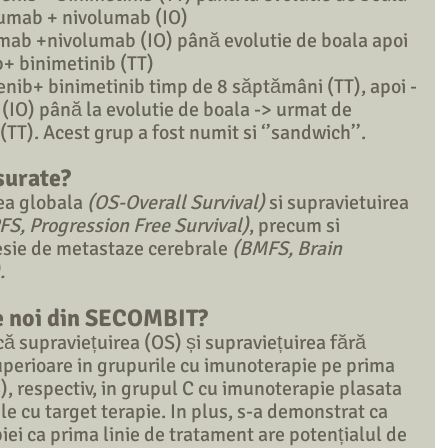
mumab + nivolumab (IO)
mumab +nivolumab (IO) până evolutie de boala apoi 
+ binimetinib (TT)
fenib+ binimetinib timp de 8 săptămâni (TT), apoi -
IO) până la evolutie de boala -> urmat de 
TT). Acest grup a fost numit si ‘’sandwich’’.
surate?
ea globala 
(OS-Overall Survival)
 si supravietuirea 
FS, Progression Free Survival)
, precum si 
esie de metastaze cerebrale 
(BMFS, Brain 
    
le noi din SECOMBIT?
 că supraviețuirea (OS) și supraviețuirea fără 
uperioare in grupurile cu imunoterapie pe prima 
), respectiv, in grupul C cu imunoterapie plasata 
le cu target terapie. In plus, s-a demonstrat ca 
ei ca prima linie de tratament are potențialul de 