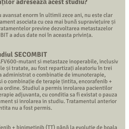
ților adresează acest studiu?
u avansat enorm în ultimii zece ani, nu este clar 
tament asociata cu cea mai bună supraviețuire și 
ratamentelor previne dezvoltarea metastazelor 
IT a adus date noi în aceasta privința. 
tudiul SECOMBIT
FV600-mutant si metastaze inoperabile, inclusiv 
 și tratate, au fost repartizați aleatoriu în trei 
-a administrat o combinatie de imunoterapie, 
 o combinație de terapie țintita, encorafenib + 
a ordine. Studiul a permis inrolarea pacientilor 
erapie adjuvanta, cu conditia sa fi existat o pauza 
ment si inrolarea in studiu. Tratamentul anterior 
ntita nu a fost permis. 
fenib + binimetinib (TT) până la evolutie de boala 