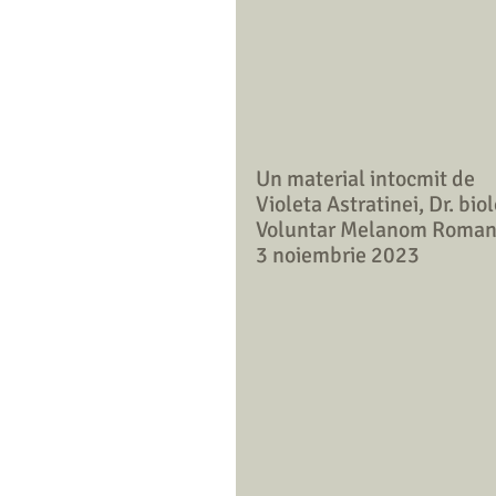
Un material intocmit de 
Violeta Astratinei, Dr. bio
Voluntar Melanom Roman
3 noiembrie 2023