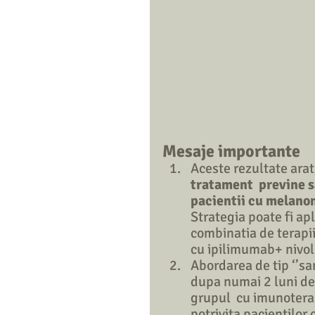
Mesaje importante
Aceste rezultate arata
tratament  previne s
pacientii cu melanom
Strategia poate fi ap
combinatia de terapii
cu ipilimumab+ nivo
Abordarea de tip ‘’sa
dupa numai 2 luni de 
grupul  cu imunoterap
potrivita pacientilor