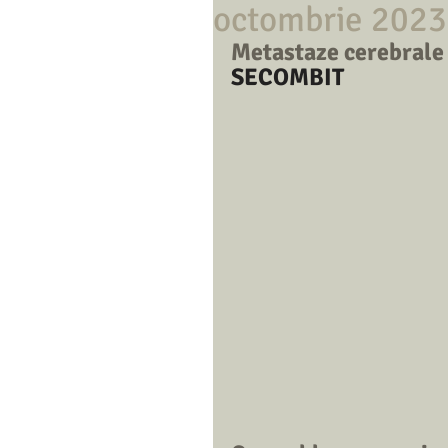
octombrie 2023-
Metastaze cerebrale ș
SECOMBIT  