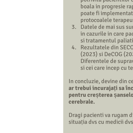
boala in progresie rap
poate fi implementata
protocoalele terapeut
Datele de mai sus sun
in cazurile in care p
si tratamentul paliati
Rezultatele din SECO
(2023) si DeCOG (202
Diferentele de suprav
si cei care incep cu t
In concluzie, devine din ce
ar trebui incurajați sa î
pentru creșterea șanselo
cerebrale.
Dragi pacienti va rugam di
situația dvs cu medicii dvs