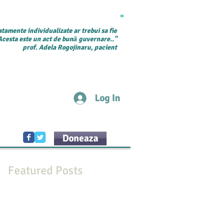
care si tratamente
More
atamente individualizate ar trebui sa fie
Acesta este un act de bună guvernare..''
prof. Adela Rogojinaru, pacient
Log In
Doneaza
Featured Posts