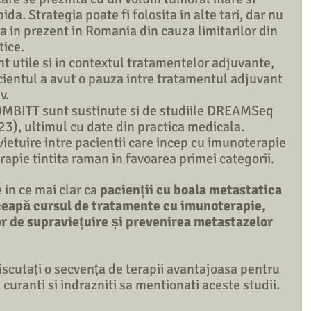
ida. Strategia poate fi folosita in alte tari, dar nu 
 in prezent in Romania din cauza limitarilor din 
ice. 
t utile si in contextul tratamentelor adjuvante, 
acientul a avut o pauza intre tratamentul adjuvant 
v. 
MBITT sunt sustinute si de studiile DREAMSeq 
3), ultimul cu date din practica medicala. 
ietuire intre pacientii care incep cu imunoterapie 
erapie tintita raman in favoarea primei categorii. 
 in ce mai clar ca 
pacienții cu boala metastatica 
nceapă cursul de tratamente cu imunoterapie, 
r de supraviețuire și prevenirea metastazelor 
scutați o secvența de terapii avantajoasa pentru 
 curanti si indrazniti sa mentionati aceste studii. 