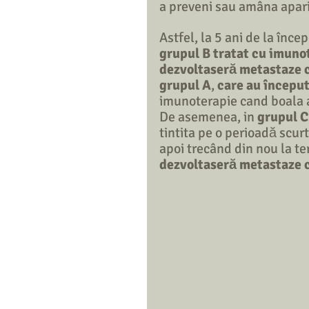
a preveni sau amâna apari
Astfel, la 5 ani de la înce
grupul B tratat cu imunot
dezvoltaseră metastaze c
grupul A
, 
care au început
imunoterapie cand boala a
De asemenea, in 
grupul C
tintita pe o perioadă scu
apoi trecând din nou la ter
dezvoltaseră metastaze c