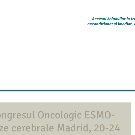
Acasa
Asociatia Melanom Romania
Testimoniale
Diagnosti
'
'Accesul bolnavilor la tr
neconditionat si imediat. 
Congresul Oncologic ESMO-
ze cerebrale Madrid, 20-24