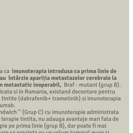
 ca  
imunoterapia introdusa ca prima linie de 
au  întârzie apariția metastazelor cerebrale la 
 metastatic inoperabil, 
 Braf - mutant (grup B).  
licata si in Romania, existand decontare pentru  
 tintite (dabrafenib+ trametinib) si imunoterapia 
lumab. 
ndwich ‘’ (Grup C) cu imunoterapie administrata 
terapie tintita, nu adauga avantaje mari fata de 
ie pe prima linie (grup B), dar poate fi mai 
 care se prezinta cu un volum tumoral mare si 