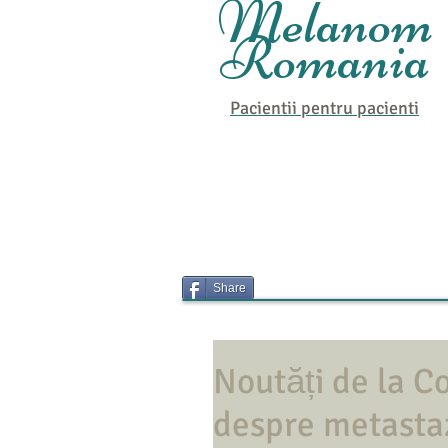
Melanom
Romania
Pacientii pentru
pacienti
Share
Noutăți de la 
despre metasta