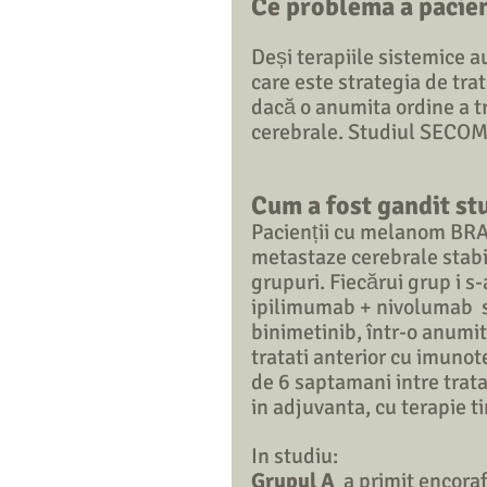
Ce problema a pacien
Deși terapiile sistemice a
care este strategia de tra
dacă o anumita ordine a t
cerebrale. Studiul SECOMB
Cum a fost gandit s
Pacienții cu melanom BRA
metastaze cerebrale stabile
grupuri. Fiecărui grup i s
ipilimumab + nivolumab  si
binimetinib, într-o anumit
tratati anterior cu imunot
de 6 saptamani intre trata
in adjuvanta, cu terapie ti
In studiu:
Grupul A
  a primit encora