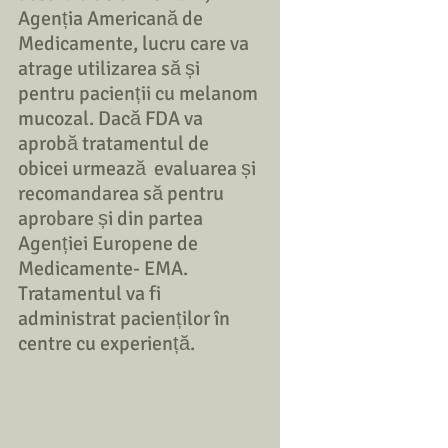
Agenția Americană de 
Medicamente, lucru care va 
atrage utilizarea să și 
pentru pacienții cu melanom 
mucozal. Dacă FDA va 
aprobă tratamentul de 
obicei urmează  evaluarea și 
recomandarea să pentru 
aprobare și din partea 
Agenției Europene de 
Medicamente- EMA. 
Tratamentul va fi 
administrat pacienților în 
centre cu experiență.