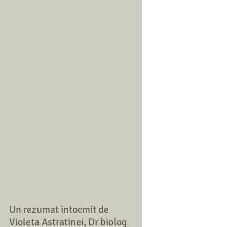
Un rezumat intocmit de 
Violeta Astratinei, Dr biolog