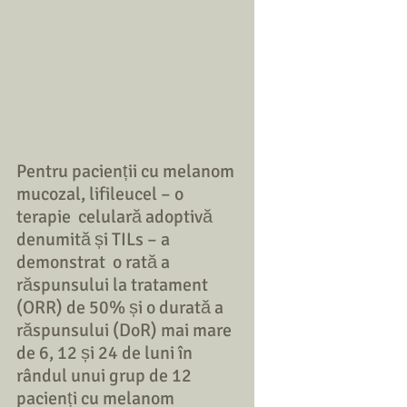
Pentru pacienții cu melanom 
mucozal, lifileucel – o 
terapie  celulară adoptivă 
denumită și TILs – a 
demonstrat  o rată a 
răspunsului la tratament 
(ORR) de 50% și o durată a 
răspunsului (DoR) mai mare 
de 6, 12 și 24 de luni în 
rândul unui grup de 12 
pacienți cu melanom 