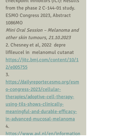
checkpoint inhibitors (ICI): Results 
from the phase 2 C-144-01 study. 
ESMO Congress 2023, Abstract 
1086MO
Mini Oral Session – Melanoma and 
other skin tumours, 21.10.2023
2. Chesney et al, 2022  depre 
lifileucel in  melanomul cutanat 
https://jitc.bmj.com/content/10/1
2/e005755
3. 
https://dailyreporter.esmo.org/esm
o-congress-2023/cellular-
therapies/adoptive-cell-therapy-
using-tils-shows-clinically-
meaningful-and-durable-efficacy-
in-advanced-mucosal-melanoma
4. 
https://www.avl.nl/en/information