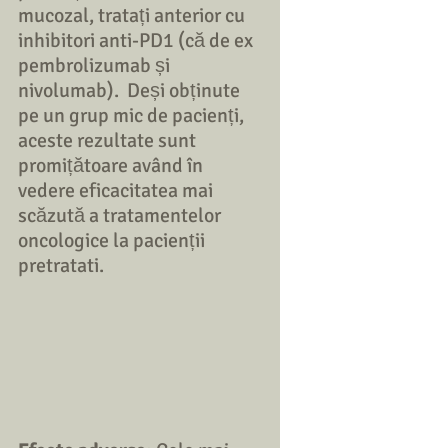
mucozal, tratați anterior cu 
inhibitori anti-PD1 (că de ex 
pembrolizumab și 
nivolumab).  Deși obținute 
pe un grup mic de pacienți, 
aceste rezultate sunt 
promițătoare având în 
vedere eficacitatea mai 
scăzută a tratamentelor 
oncologice la pacienții 
pretratati.