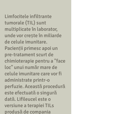
Limfocitele infiltrante 
tumorale (TIL) sunt 
multiplicate în laborator, 
unde vor crește în miliarde 
de celule imunitare. 
Pacienții primesc apoi un 
pre-tratament scurt de 
chimioterapie pentru a ''face 
loc'' unui număr mare de 
celule imunitare care vor fi 
administrate printr-o 
perfuzie. Această procedură 
este efectuată o singură 
dată. Lifileucel este o 
versiune a terapiei TILs 
produsă de compania 