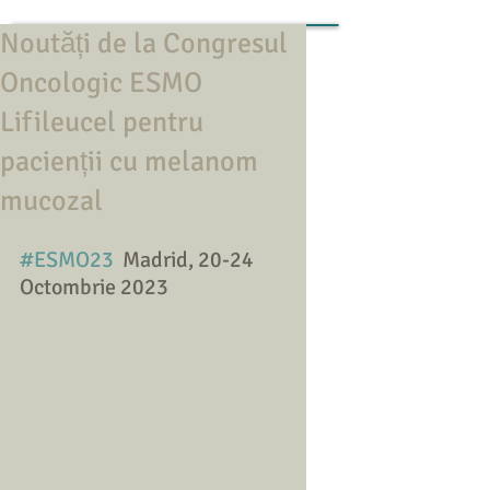
Noutăți de la Congresul
Oncologic ESMO
Lifileucel pentru
pacienții cu melanom
mucozal
#ESMO23
Madrid, 20-24 
Octombrie 2023