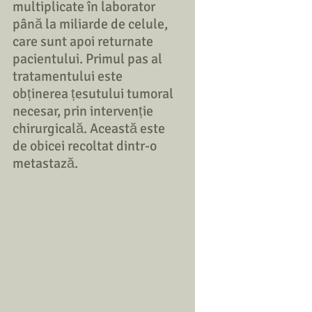
multiplicate în laborator 
până la miliarde de celule, 
care sunt apoi returnate 
pacientului. Primul pas al 
tratamentului este 
obținerea țesutului tumoral 
necesar, prin intervenție 
chirurgicală. Această este 
de obicei recoltat dintr-o 
metastază. 