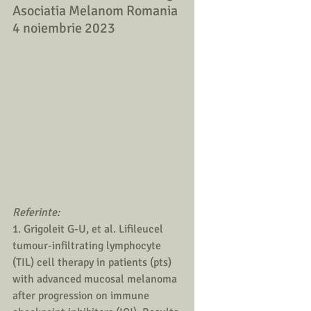
Asociatia Melanom Romania
4 noiembrie 2023
Referinte:
1. Grigoleit G-U, et al. Lifileucel 
tumour-infiltrating lymphocyte 
(TIL) cell therapy in patients (pts) 
with advanced mucosal melanoma 
after progression on immune 