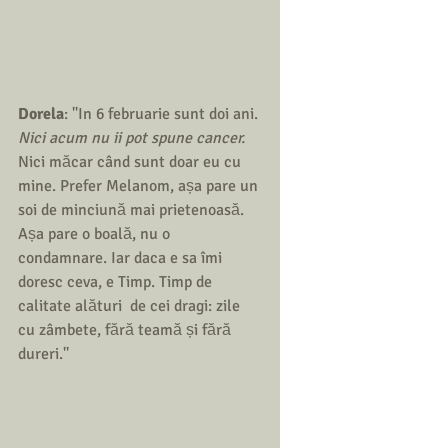
Dorela
: ''In 6 februarie sunt doi ani. 
Nici acum nu ii pot spune cancer.
Nici măcar când sunt doar eu cu 
mine. Prefer Melanom, așa pare un 
soi de minciună mai prietenoasă. 
Așa pare o boală, nu o 
condamnare. Iar daca e sa îmi 
doresc ceva, e Timp. Timp de 
calitate alături  de cei dragi: zile 
cu zâmbete, fără teamă și fără 
dureri.''