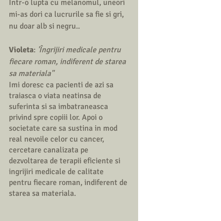
Intr-o lupta cu melanomul, uneori 
mi-as dori ca lucrurile sa fie si gri, 
nu doar alb si negru..
Violeta
: 
'Îngrijiri medicale pentru 
fiecare roman, indiferent de starea 
sa materiala''
Imi doresc ca pacienti de azi sa 
traiasca o viata neatinsa de 
suferinta si sa imbatraneasca 
privind spre copiii lor. Apoi o 
societate care sa sustina in mod 
real nevoile celor cu cancer, 
cercetare canalizata pe 
dezvoltarea de terapii eficiente si 
ingrijiri medicale de calitate 
pentru fiecare roman, indiferent de 
starea sa materiala. 