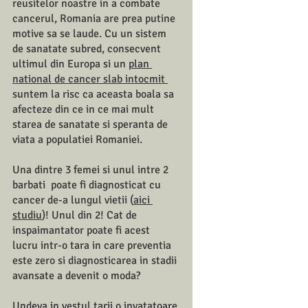
reusitelor noastre in a combate 
cancerul, Romania are prea putine 
motive sa se laude. Cu un sistem 
de sanatate subred, consecvent 
ultimul din Europa si un 
plan 
national de cancer slab intocmit 
suntem la risc ca aceasta boala sa 
afecteze din ce in ce mai mult 
starea de sanatate si speranta de 
viata a populatiei Romaniei. 
Una dintre 3 femei si unul intre 2 
barbati  poate fi diagnosticat cu 
cancer de-a lungul vietii (
aici 
studiu
)! Unul din 2! Cat de 
inspaimantator poate fi acest 
lucru intr-o tara in care preventia 
este zero si diagnosticarea in stadii 
avansate a devenit o moda? 
Undeva in vestul tarii o invatatoare 