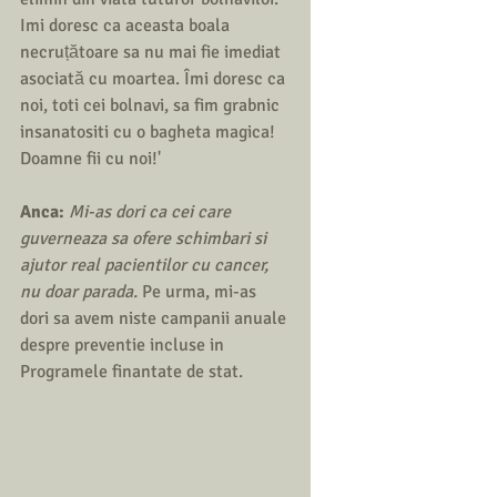
Imi doresc ca aceasta boala 
necruțătoare sa nu mai fie imediat 
asociată cu moartea. Îmi doresc ca 
noi, toti cei bolnavi, sa fim grabnic 
insanatositi cu o bagheta magica! 
Doamne fii cu noi!'
Anca: 
Mi-as dori ca cei care 
guverneaza sa ofere schimbari si 
ajutor real pacientilor cu cancer, 
nu doar parada. 
Pe urma, mi-as 
dori sa avem niste campanii anuale 
despre preventie incluse in 
Programele finantate de stat. 