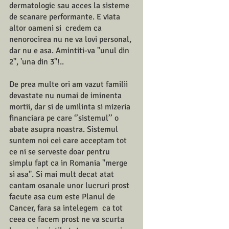
dermatologic sau acces la sisteme 
de scanare performante. E viata 
altor oameni si  credem ca 
nenorocirea nu ne va lovi personal, 
dar nu e asa. Amintiti-va ''unul din 
2'', 'una din 3''!.. 
De prea multe ori am vazut familii 
devastate nu numai de iminenta 
mortii, dar si de umilinta si mizeria 
financiara pe care ‘’sistemul’’ o  
abate asupra noastra. Sistemul 
suntem noi cei care acceptam tot 
ce ni se serveste doar pentru 
simplu fapt ca in Romania ''merge 
si asa''. Si mai mult decat atat 
cantam osanale unor lucruri prost 
facute asa cum este Planul de 
Cancer, fara sa intelegem  ca tot 
ceea ce facem prost ne va scurta 