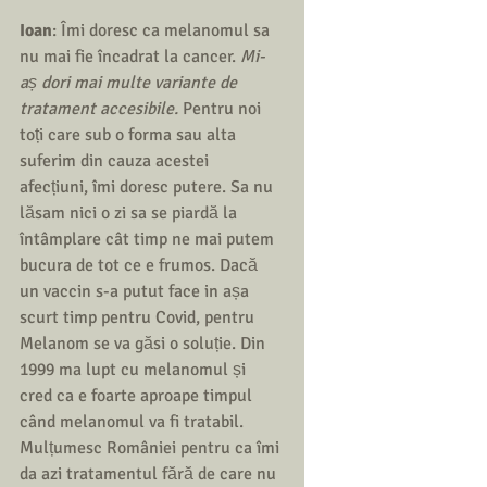
Ioan
: Îmi doresc ca melanomul sa 
nu mai fie încadrat la cancer. 
Mi-
aș dori mai multe variante de 
tratament accesibile.
 Pentru noi 
toți care sub o forma sau alta 
suferim din cauza acestei 
afecțiuni, îmi doresc putere. Sa nu 
lăsam nici o zi sa se piardă la 
întâmplare cât timp ne mai putem 
bucura de tot ce e frumos. Dacă 
un vaccin s-a putut face in așa 
scurt timp pentru Covid, pentru 
Melanom se va găsi o soluție. Din 
1999 ma lupt cu melanomul și 
cred ca e foarte aproape timpul 
când melanomul va fi tratabil. 
Mulțumesc României pentru ca îmi 
da azi tratamentul fără de care nu 