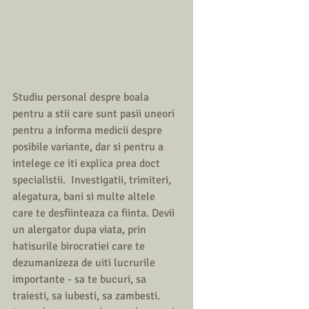
Studiu personal despre boala 
pentru a stii care sunt pasii uneori 
pentru a informa medicii despre 
posibile variante, dar si pentru a 
intelege ce iti explica prea doct 
specialistii.  Investigatii, trimiteri, 
alegatura, bani si multe altele 
care te desfiinteaza ca fiinta. Devii 
un alergator dupa viata, prin 
hatisurile birocratiei care te 
dezumanizeza de uiti lucrurile 
importante - sa te bucuri, sa 
traiesti, sa iubesti, sa zambesti. 