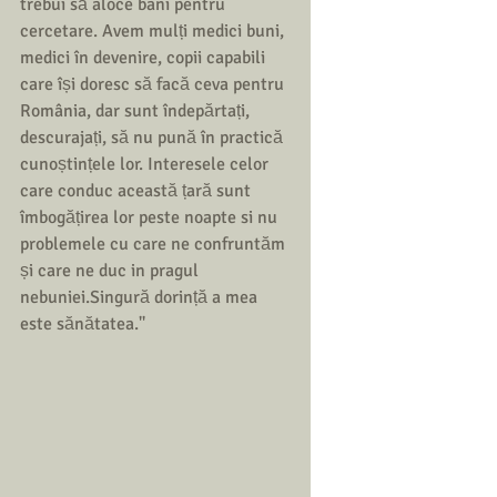
trebui să aloce bani pentru 
cercetare. Avem mulți medici buni, 
medici în devenire, copii capabili 
care își doresc să facă ceva pentru 
România, dar sunt îndepărtați, 
descurajați, să nu pună în practică 
cunoștințele lor. Interesele celor 
care conduc această țară sunt 
îmbogățirea lor peste noapte si nu 
problemele cu care ne confruntăm 
și care ne duc in pragul 
nebuniei.Singură dorință a mea 
este sănătatea.'' 