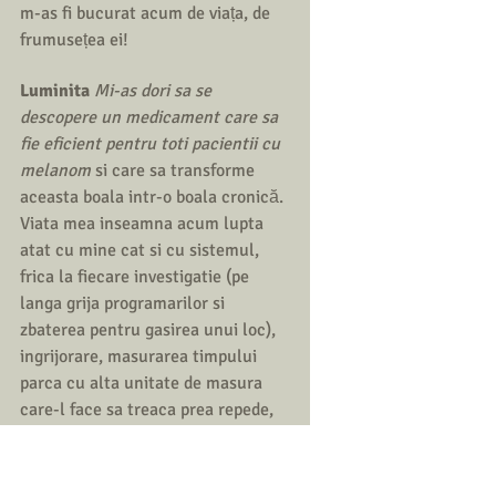
m-as fi bucurat acum de viața, de 
frumusețea ei!
Luminita 
Mi-as dori sa se 
descopere un medicament care sa 
fie eficient pentru toti pacientii cu 
melanom 
si care sa transforme 
aceasta boala intr-o boala cronică. 
Viata mea inseamna acum lupta 
atat cu mine cat si cu sistemul, 
frica la fiecare investigatie (pe 
langa grija programarilor si 
zbaterea pentru gasirea unui loc), 
ingrijorare, masurarea timpului 
parca cu alta unitate de masura 
care-l face sa treaca prea repede, 
dar si grija de a construi amintiri 
frumoase alaturi de familie si 
prieteni. Totodată, încrederea ca 