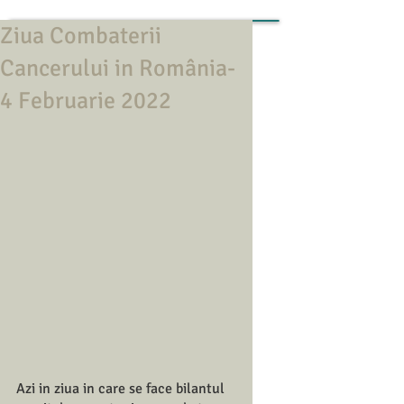
Ziua Combaterii
Cancerului in România-
4 Februarie 2022
Azi in ziua in care se face bilantul 