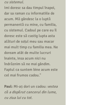
cu sistemul.
Imi doresc sa dau timpul înapoi, 
dar sa raman cu informatiile de 
acum. Mă gândesc la o luptă 
permanentă cu mine, cu familia, 
cu sistemul. Cadoul pe care eu îl 
doresc este să castig lupta asta 
alături de soțul meu sau macar 
mai mult timp cu familia mea. Ne 
doream atât de multe lucruri 
înainte, insa acum nici nu 
îndrăznim să ne mai gândim. 
Faptul ca suntem bine acum este 
cel mai frumos cadou.'' 
Paul: 
Mi-aș dori un cadou: 
vestea 
că a dispărut cancerul din lume, 
cu ziua lui cu tot.