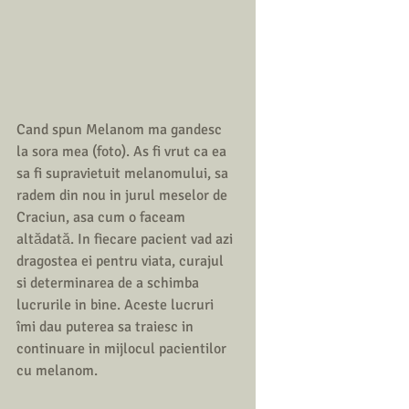
Cand spun Melanom ma gandesc 
la sora mea (foto). As fi vrut ca ea 
sa fi supravietuit melanomului, sa 
radem din nou in jurul meselor de 
Craciun, asa cum o faceam 
altădată. In fiecare pacient vad azi 
dragostea ei pentru viata, curajul 
si determinarea de a schimba 
lucrurile in bine. Aceste lucruri 
îmi dau puterea sa traiesc in 
continuare in mijlocul pacientilor 
cu melanom. 