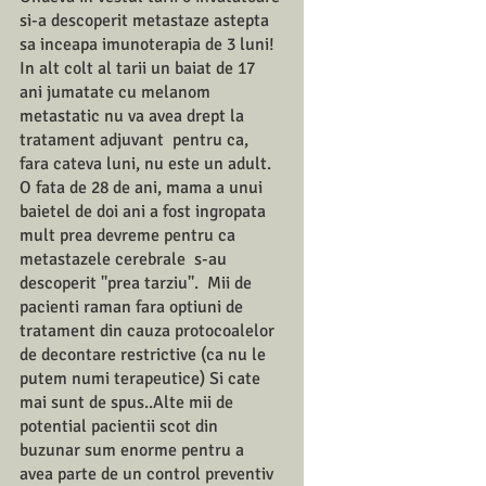
si-a descoperit metastaze astepta 
sa inceapa imunoterapia de 3 luni! 
In alt colt al tarii un baiat de 17 
ani jumatate cu melanom 
metastatic nu va avea drept la 
tratament adjuvant  pentru ca,  
fara cateva luni, nu este un adult.  
O fata de 28 de ani, mama a unui 
baietel de doi ani a fost ingropata 
mult prea devreme pentru ca 
metastazele cerebrale  s-au 
descoperit ''prea tarziu''.  Mii de 
pacienti raman fara optiuni de 
tratament din cauza protocoalelor 
de decontare restrictive (ca nu le 
putem numi terapeutice) Si cate 
mai sunt de spus..Alte mii de 
potential pacientii scot din 
buzunar sum enorme pentru a 
avea parte de un control preventiv 