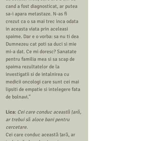
cand a fost diagnosticat, ar putea 
sa-i apara metastaze. N-as fi 
crezut ca o sa mai trec inca odata 
in aceasta viata prin aceleasi 
spaime. Dar e o vorba: sa nu ti dea 
Dumnezeu cat poti sa duci si mie 
mi-a dat. Ce mi doresc? Sanatate 
pentru familia mea si sa scap de 
spaima rezultatelor de la 
investigatii si de intalnirea cu 
medicii oncologi care sunt cei mai 
lipsiti de empatie si intelegere fata 
de bolnavi.''
Lica
: 
Cei care conduc această țară, 
ar trebui să aloce bani pentru 
cercetare. 
Cei care conduc această țară, ar 