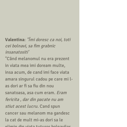
Valentina
: 
''Îmi doresc ca noi, toti 
cei bolnavi, sa fim grabnic 
insanatositi'
''Când melanomul nu era prezent 
in viata mea imi doream multe, 
insa acum, de cand imi face viata 
amara singurul cadou pe care mi l-
as dori ar fi sa fiu din nou 
sanatoasa, asa cum eram. 
Eram 
fericita , dar din pacate nu am 
stiut acest lucru. 
Cand spun 
cancer sau melanom ma gandesc 
la cat de mult mi-as dori sa le 
elimin din viata tuturor bolnavilor. 