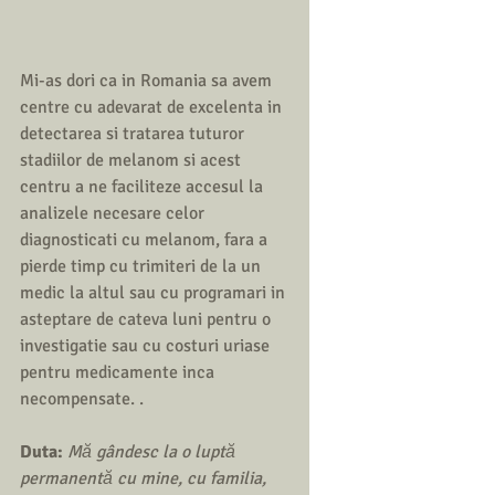
Mi-as dori ca in Romania sa avem 
centre cu adevarat de excelenta in 
detectarea si tratarea tuturor 
stadiilor de melanom si acest 
centru a ne faciliteze accesul la 
analizele necesare celor 
diagnosticati cu melanom, fara a 
pierde timp cu trimiteri de la un 
medic la altul sau cu programari in 
asteptare de cateva luni pentru o 
investigatie sau cu costuri uriase 
pentru medicamente inca 
necompensate. .
Duta: 
Mă gândesc la o luptă 
permanentă cu mine, cu familia, 