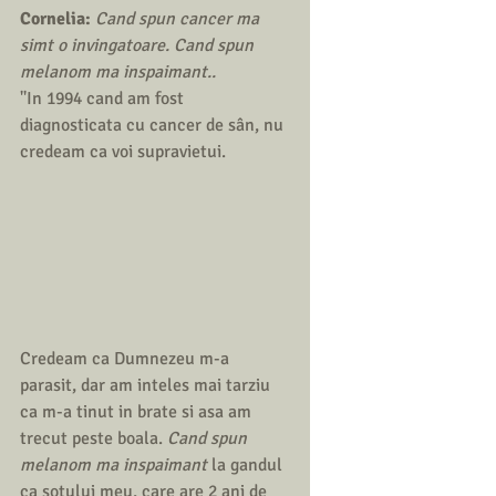
Cornelia:
 Cand spun cancer ma 
simt o invingatoare. Cand spun 
melanom ma inspaimant..
''In 1994 cand am fost 
diagnosticata cu cancer de sân, nu 
credeam ca voi supravietui. 
Credeam ca Dumnezeu m-a 
parasit, dar am inteles mai tarziu 
ca m-a tinut in brate si asa am 
trecut peste boala. 
Cand spun 
melanom ma inspaimant 
la gandul 
ca sotului meu, care are 2 ani de 