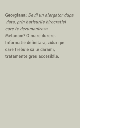
Georgiana:
Devii un alergator dupa 
viata, prin hatisurile birocratiei 
care te dezumanizeza
Melanom? O mare durere. 
Informatie deficitara, ziduri pe 
care trebuie sa le darami, 
tratamente greu accesibile. 